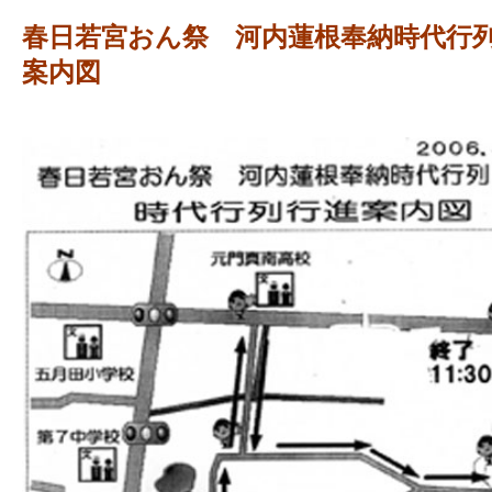
春日若宮おん祭 河内蓮根奉納時代行
案内図