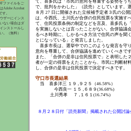
て、喜多氏は「市民の意向を尊重する姿勢をう
DFファイルをご
で、批判をかわした」（読売）としています。
obe Acrobat
８月 27 日に開催された立候補予定者３氏の公
要です。
は、今西氏、土川氏が合併の住民投票を実施す
ウザーにインス
いない場合はダ
て、住民投票条例の制定などを言及、喜多氏も
インストールし
を実施しないとは言ったことがない。合併協議
い。（無料）
るべき時期に、しかるべき方法で住民の声を聞
とになっている」と発言しました。
喜多市長は、選挙中でのこのような発言を守
意向を尊重して、合併協議を進めていくべきで
また、「合併の是非は住民投票で」と表明した
者が一定の得票をえたことから、市民に判断材
し、合併の是非は住民投票で決定すべきです。
守口市長選結果
当
喜多洋三 １９ ,９２５（46.58%）
今西良一 １５ ,６８９(36.68%)
土川秀孝 ７ ,１６１(16.74%)
８月２８日付「読売新聞」掲載された公開討論