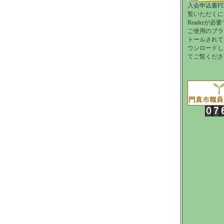
入会申込書P
覧いただくにはAd
Readerが必
ご使用のブラ
トールされて
ウンロードし
てご覧くださ