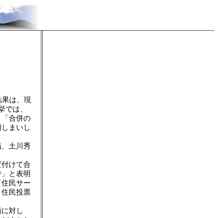
結果は、現
挙では、
、「合併の
明しまいし
議、土川秀
置付けて合
で」と表明
「住民サー
、住民投票
摘に対し