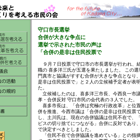
守口市長選挙
合併が大きな争点に
選挙で示された市民の声は
「合併の是非は住民投票で
９月７日投票で守口市の市長選挙が行われ、
職の
喜多洋三氏が五選を果たしました。
この選
門真市と協議がすすむ合併が大きな争点となり
是非は住民投票で」と２人の立候補予定者が表
た。
立
候補したのは、喜多洋三市長、今西良一市
孝・合併反対 守口市民の会代表の３人でした。
喜多市長は、「合併は究極の行政改革」と位
併を推進、今西市議は「合併の是非は住民投票
し、土川氏は、現在の合併協議は住民不在で、
ビスの切り捨てにつながる」合併に反対であり
で決定すべきとしました。
「住民不在で合併協議を進めている」との指