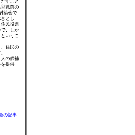
ちだすこと
選挙戦前の
開討論会で
べきとし
「住民投票
会で、しか
くというこ
り、住民の
す。
２人の候補
料を提供
会の記事