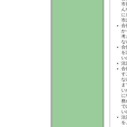
市
ん
に
市
合
か
考
な
合
を
い
法
合
す
な
ま
い
に
務
で
い
法
を