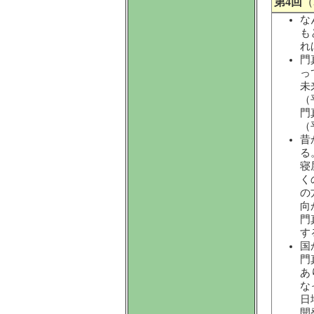
第4回
（
な
も
れ
門
っ
未
（
門
（
昔
る
寝
く
の
向
門
す
国
門
あ
な
日
開