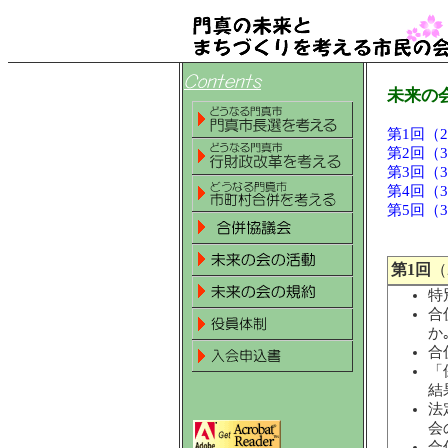
未来の
第1回（
第2回（
第3回（
第4回（
第5回（
第1回
（
特
合
か
合
「
結
法
会
合