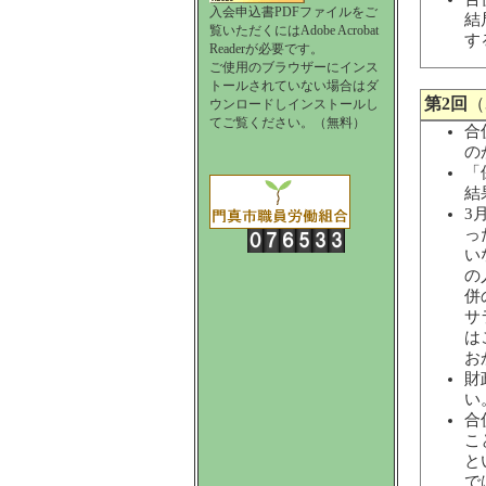
入会申込書PDFファイルをご
結
覧いただくにはAdobe Acrobat
す
Readerが必要です。
ご使用のブラウザーにインス
トールされていない場合はダ
第2回
（
ウンロードしインストールし
てご覧ください。（無料）
合
の
「
結
3
っ
い
の
併
サ
は
お
財
い
合
こ
と
で