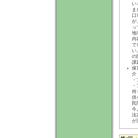
い
ま
口
が
っ
地
内
で
い
の
課
保
介
・
・
何
供
民
今
法
が