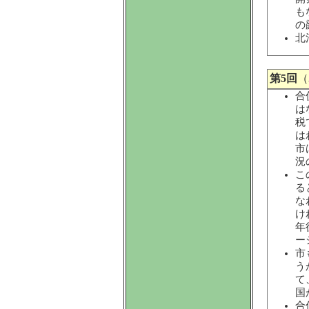
も
の
北
第5回
（
合
は
税
は
市
況
こ
る
な
け
年
ー
市
う
て
国
合