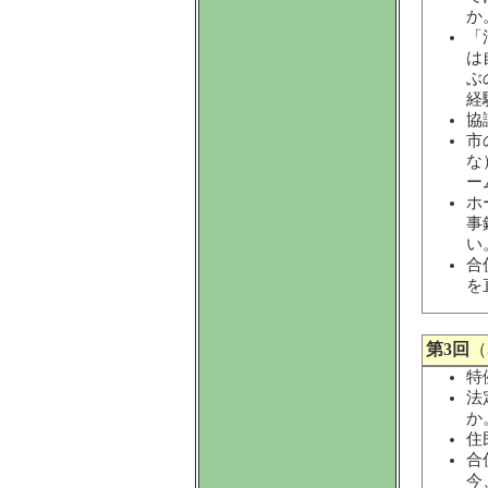
か
「
は
ぶ
経
協
市
な
ー
ホ
事
い
合
を
第3回
（
特
法
か
住
合
今