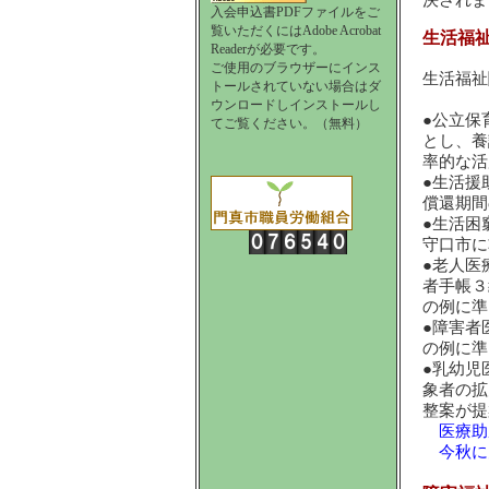
決されま
入会申込書PDFファイルをご
覧いただくにはAdobe Acrobat
生活福
Readerが必要です。
ご使用のブラウザーにインス
生活福祉
トールされていない場合はダ
ウンロードしインストールし
●公立保
てご覧ください。（無料）
とし、養
率的な活
●生活援
償還期間
●生活困
守口市に
●老人医
者手帳３
の例に準
●障害者
の例に準
●乳幼児
象者の拡
整案が提
医療助
今秋に