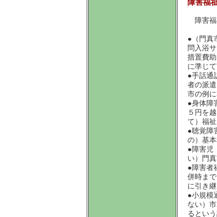
障害福
障害福
●（門真
問入浴サ
措置費助
に準じて
●手話通
者の派遣
市の例に
●身体障
５円を越
て）福祉
●聴覚障
の）基本
●障害児
い）門真
●障害者
併時まで
に引き継
●小規模
ない）市
るという