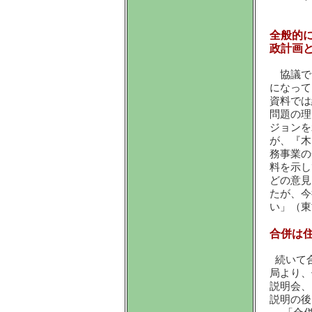
全般的
政計画
協議で
になって
資料では
問題の理
ジョンを
が、『木
務事業の
料を示し
どの意見
たが、今
い」（東
合併は
続いて合
局より、
説明会、
説明の後