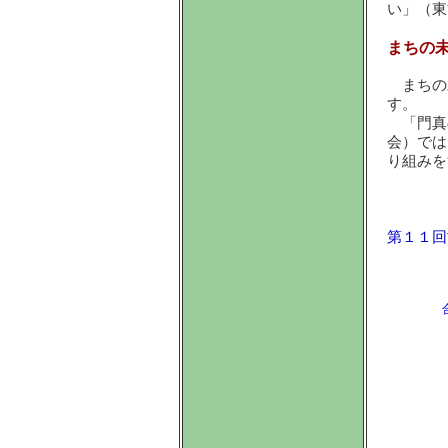
い」（東
まちの
まちの
す。
「門真
会）では
り組みを
第１１回