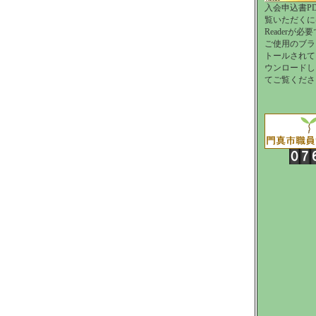
入会申込書P
覧いただくにはAd
Readerが必
ご使用のブラ
トールされて
ウンロードし
てご覧くださ