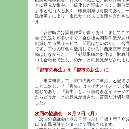
とに意見が集中。 倍化した理由として、類似
よると七百人も多く、職員削減は可能であり、
政改革」により、市民サービスに支障をきたさ
弁。
「合併時には調整作業が多くあり、ましてこ
会で先送りが多い中で、合併後も調整作業があ
削減して市民サービス上問題はないのか。（合
てず、二つの庁舎を活用している）西東京市で
職はしなかった。」「勧奨退職の倍化は、財政
つま合わせではないのか」との意見がだされま
「都市の再生」を「都市の新生」に
「事業概要」で「都市の再生に重点」と記述
ことに対し、「『再生』はマイナスイメージで
感じであり、『新生』という前向きなイメージ
たらどうか」との意見が出され、言葉だけ切り
した。
次回の協議会 ８月２日（月）
次回の協議会は８月２日（月）午後１時３０
口市市民保健センターにて開催されます。