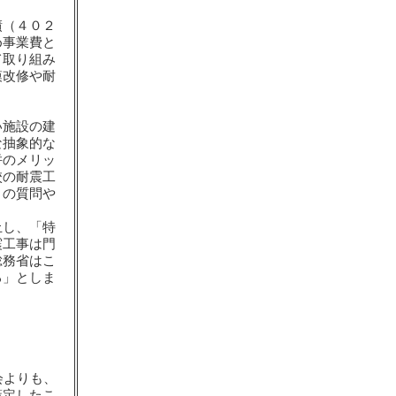
債（４０２
め事業費と
て取り組み
模改修や耐
い施設の建
な抽象的な
併のメリッ
校の耐震工
との質問や
止し、「特
震工事は門
総務省はこ
る」としま
会よりも、
策定したこ