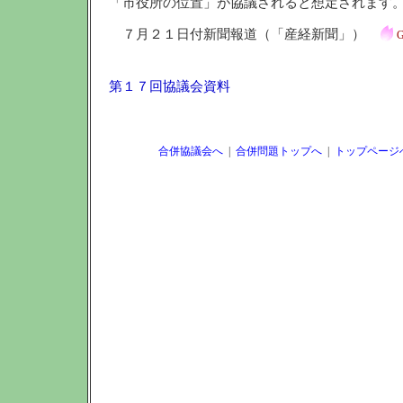
「市役所の位置」が協議されると想定されます
７月２１日付新聞報道（「産経新聞」）
G
第１７回協議会資料
合併協議会へ
|
合併問題トップへ
|
トップページ