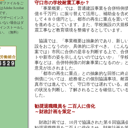
守口市の学校耐震工事か？
DFファイルをご
obe Acrobat
「事業概要」では、普通建設事業を合併特例
要です。
億６千万円）に振り替えて活用し、補助金を含
ウザーにインス
して４８０億円とし、都市の再生に重点を置い
いない場合はダ
を進めるとしています。また、学校施設の大規
インストールし
震工事など教育環境を整備するとしています。
い。（無料）
協議では、「事業概要は抽象的であり、新し
設をおこなうのか、具体的に示すべき。（こん
案では）市民に合併の是非を判断する上で、合
トや新市の姿を示しえないのではないか」「学
事などは、合併特例債の対象事業になるのか」
意見が出されました。
「都市の再生に重点」との抽象的な回答に終
例債については、総務省との個別協議事項。耐
真市では進んでいて、守口市では遅れている。
の状況を判断し、了解されることを確信してい
した。
勧奨退職職員を 二百人に倍化
～財政計画を策定～
財政計画では、10月で協議された第６回協議
勧奨退職職員を二百人に倍化させ、財政計画を