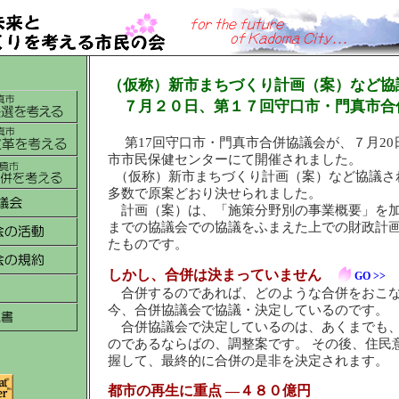
（仮称）新市まちづくり計画（案）など協
７月２０日、第１７回守口市・門真市合
第17回守口市・門真市合併協議会が、７月20
市市民保健センターにて開催されました。
（仮称）新市まちづくり計画（案）など協議さ
多数で原案どおり決せられました。
計画（案）は、「施策分野別の事業概要」を
までの協議会での協議をふまえた上での財政計
たものです。
しかし、合併は決まっていません
GO >>
合併するのであれば、どのような合併をおこ
今、合併協議会で協議・決定しているのです。
合併協議会で決定しているのは、あくまでも
のであるならばの、調整案です。 その後、住民
握して、最終的に合併の是非を決定されます。
都市の再生に重点 ―４８０億円