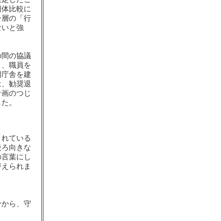
団体比較に
一層の「行
ないと強
の間の協議
り、職員を
同庁舎を建
は、勧奨退
計画のつじ
した。
されている
後ろ向きな
の言葉にし
替えられま
分から、守