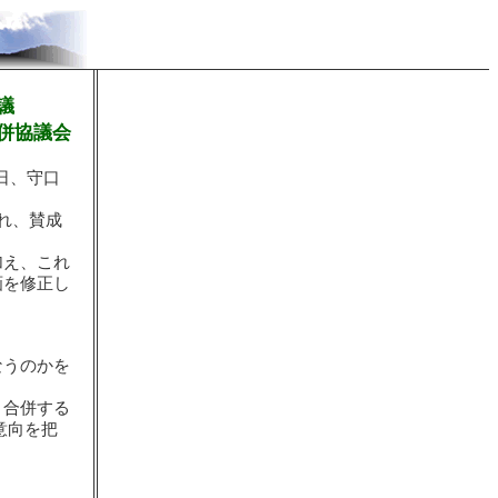
議
併協議会
日、守口
れ、賛成
加え、これ
画を修正し
なうのかを
、合併する
意向を把