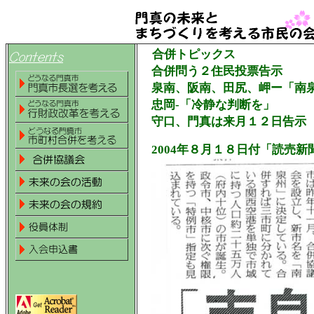
合併トピックス
合併問う２住民投票告示
泉南、阪南、田尻、岬ー「南
忠岡-「冷静な判断を」
守口、門真は来月１２日告示
2004年８月１８日付「読売